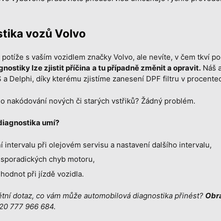
tika vozů Volvo
potíže s vaším vozidlem značky Volvo, ale nevíte, v čem tkví 
nostiky lze zjistit příčina
a tu případně změnit a opravit.
Náš a
 Delphi, díky kterému zjistíme zanesení DPF filtru v procente
o nakódování nových či starých vstřiků? Žádný problém.
diagnostika umí?
 intervalu při olejovém servisu a nastavení dalšího intervalu,
í sporadických chyb motoru,
 hodnot při jízdě vozidla.
tní dotaz, co vám může automobilová diagnostika přinést?
Obra
20 777 966 684
.