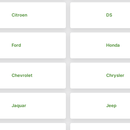
Citroen
DS
Ford
Honda
Chevrolet
Chrysler
Jaquar
Jeep