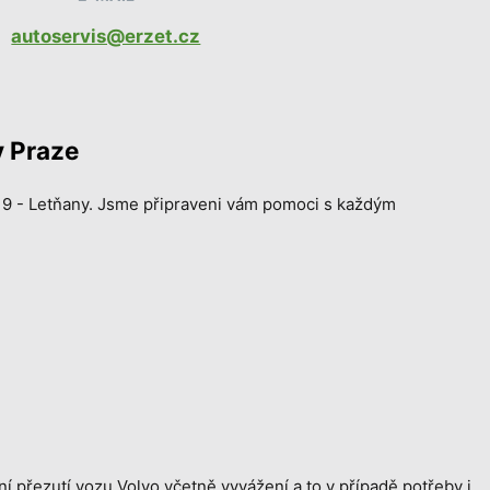
autoservis@erzet.cz
v Praze
9 - Letňany. Jsme připraveni vám pomoci s každým
přezutí vozu Volvo včetně vyvážení a to v případě potřeby i