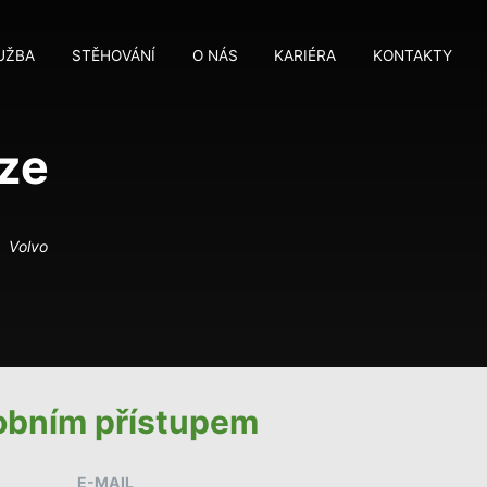
UŽBA
STĚHOVÁNÍ
O NÁS
KARIÉRA
KONTAKTY
M
M
aze
Volvo
sobním přístupem
E-MAIL