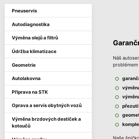
Pneuservis
Autodiagnostika
Výměna olejů a filtrů
Garančn
Údržba klimatizace
Náš autoser
problémem u
Geometrie
Autolakovna
garančn
výměna 
Příprava na STK
výměna 
Oprava a servis obytných vozů
přezutí
geometr
Výměna brzdových destiček a
komplet
kotoučů
Naše špičko