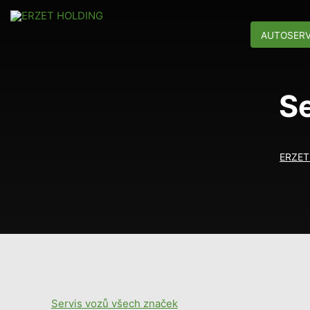
AUTOSERV
Se
ERZET
Servis vozů všech značek