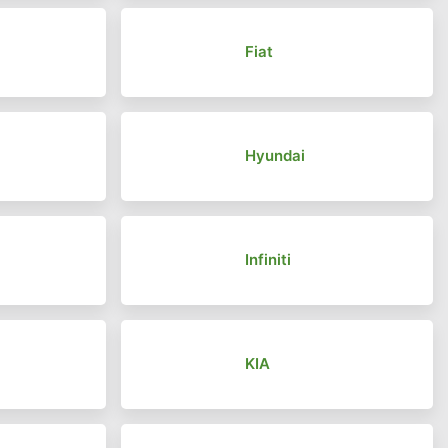
Fiat
Hyundai
Infiniti
KIA