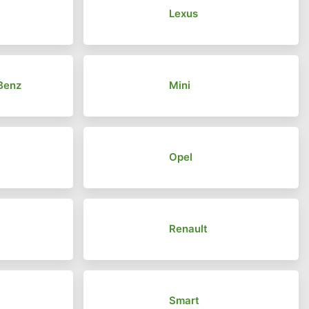
r
Lexus
Benz
Mini
Opel
Renault
Smart