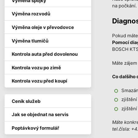
Výměna spojky
na počkání.
Výměna rozvodů
Diagnos
Výměna oleje v převodovce
Pokud máte 
Výměna tlumičů
Pomocí diag
BOSCH KTS a
Kontrola auta před dovolenou
Máte zájem 
Kontrola vozu po zimě
Co dalšího 
Kontrola vozu před koupí
Smazání
zjištěn
Ceník služeb
zjištění
Jak se objednat na servis
Máte konkré
Poptávkový formulář
tel.čísla:
+4