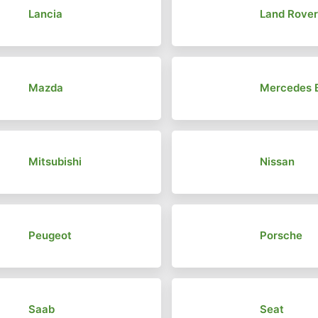
Lancia
Land Rove
Mazda
Mercedes 
Mitsubishi
Nissan
Peugeot
Porsche
Saab
Seat