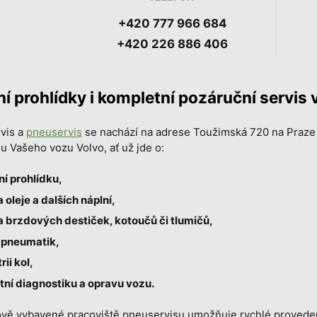
+420 777 966 684
+420 226 886 406
í prohlídky i kompletní pozáruční servis 
vis a
pneuservis
se nachází na adrese Toužimská 720 na Praze 
 Vašeho vozu Volvo, ať už jde o:
í prohlídku,
oleje a dalších náplní,
brzdových destiček, kotoučů či tlumičů,
 pneumatik,
ii kol,
ní diagnostiku a opravu vozu.
vě vybavené pracoviště pneuservisu umožňuje rychlé provedení 