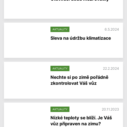
f
o
V
r
í
m
c
a
e
c
i
í
6.5.2024
AKTUALITY
n
f
Sleva na údržbu klimatizace
o
r
V
m
í
a
c
c
e
í
i
22.2.2024
AKTUALITY
n
f
Nechte si po zimě pořádně
o
zkontrolovat Váš vůz
r
m
V
a
í
c
c
í
e
20.11.2023
AKTUALITY
i
n
Nízké teploty se blíží. Je Váš
f
vůz připraven na zimu?
o