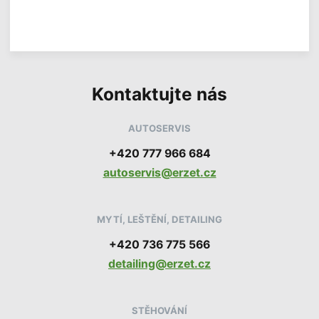
V
m
í
a
c
c
e
í
i
n
f
o
Kontaktujte nás
r
m
a
c
AUTOSERVIS
í
+420 777 966 684
autoservis@erzet.cz
MYTÍ, LEŠTĚNÍ, DETAILING
+420 736 775 566
detailing@erzet.cz
STĚHOVÁNÍ