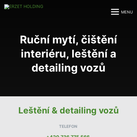
MENU
M
M
Ruční mytí, čištění
interiéru, leštění a
detailing vozů
Leštění & detailing vozů
TELEFON