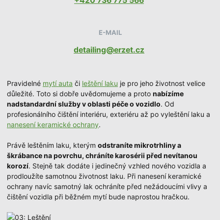
+420 736 775 566
E-MAIL
detailing@erzet.cz
Pravidelné
mytí auta
či
leštění laku
je pro jeho životnost velice
důležité. Toto si dobře uvědomujeme a proto
nabízíme
nadstandardní služby v oblasti péče o vozidlo
. Od
profesionálního čištění interiéru, exteriéru až po vyleštění laku a
nanesení keramické ochrany
.
Právě leštěním laku, kterým
odstraníte mikrotrhliny a
škrábance na povrchu, chráníte karosérii před nevítanou
korozí
. Stejně tak dodáte i jedinečný vzhled nového vozidla a
prodloužíte samotnou životnost laku. Při nanesení keramické
ochrany navíc samotný lak ochráníte před nežádoucími vlivy a
čištění vozidla při běžném mytí bude naprostou hračkou.