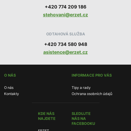
+420 774 209 186
stehovani@erzet.cz
ODTAHOVÁ SLUŽBA
+420 734 580 948
asistence@erzet.cz
O NÁS
INFORMACE PRO VÁS
O nás
Tipy a rady
Kontakty
Ochrana osobních údajů
KDE NÁS
SLEDUJTE
NAJDETE
NÁS NA
FACEBOOKU
ERZET