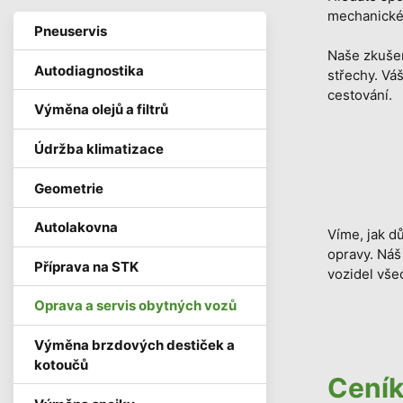
mechanické 
Pneuservis
Naše zkušen
Autodiagnostika
střechy. Vá
cestování.
Výměna olejů a filtrů
Údržba klimatizace
Geometrie
Autolakovna
Víme, jak d
opravy. Náš
Příprava na STK
vozidel vše
Oprava a servis obytných vozů
Výměna brzdových destiček a
kotoučů
Ceník