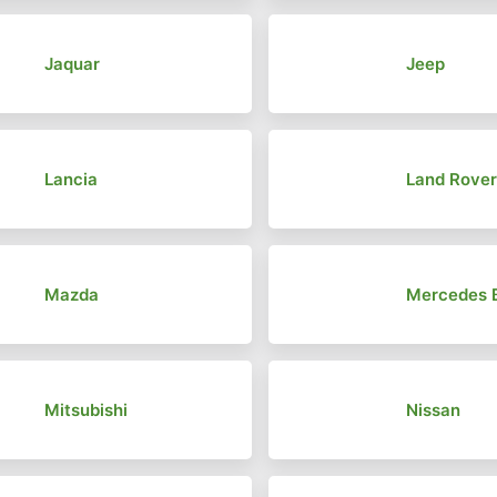
Jaquar
Jeep
Lancia
Land Rove
Mazda
Mercedes 
Mitsubishi
Nissan