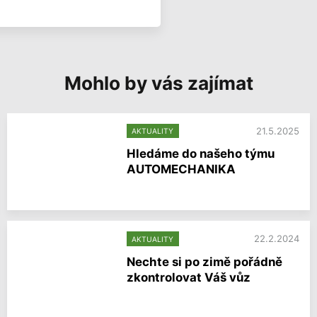
Mohlo by vás zajímat
21.5.2025
AKTUALITY
Hledáme do našeho týmu
AUTOMECHANIKA
V
í
c
e
22.2.2024
AKTUALITY
i
n
Nechte si po zimě pořádně
f
zkontrolovat Váš vůz
o
r
V
m
í
a