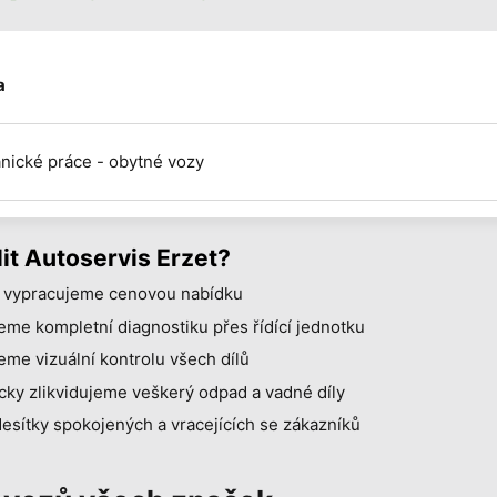
a
ické práce - obytné vozy
lit Autoservis Erzet?
 vypracujeme cenovou nabídku
me kompletní diagnostiku přes řídící jednotku
me vizuální kontrolu všech dílů
cky zlikvidujeme veškerý odpad a vadné díly
sítky spokojených a vracejících se zákazníků