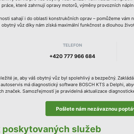
práce, které zahrnují opravy motorů, výměny provozních nápln
osti sahají i do oblasti konstrukčních oprav – pomůžeme vám 
š obytný vůz díky nám získá maximální funkčnost a dlouhou živo
TELEFON
+420 777 966 684
ůležité je, aby váš obytný vůz byl spolehlivý a bezpečný. Zaklá
 autoservis má diagnostický software BOSCH KTS a Delphi, abycho
ch značek. Samozřejmostí je pravidelná aktualizace diagnostick
Pošlete nám nezávaznou poptá
 poskytovaných služeb