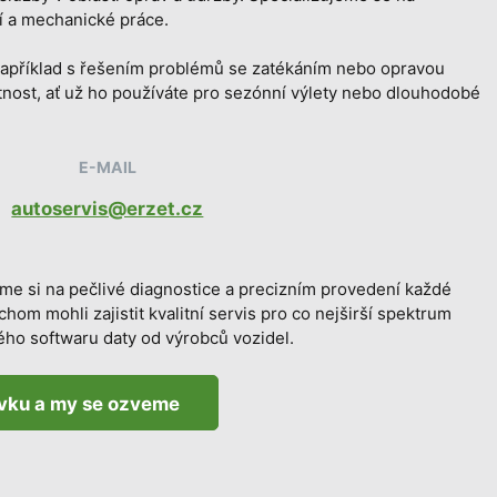
í a mechanické práce.
například s řešením problémů se zatékáním nebo opravou
tnost, ať už ho používáte pro sezónní výlety nebo dlouhodobé
E-MAIL
autoservis@erzet.cz
dáme si na pečlivé diagnostice a precizním provedení každé
m mohli zajistit kvalitní servis pro co nejširší spektrum
ého softwaru daty od výrobců vozidel.
vku a my se ozveme