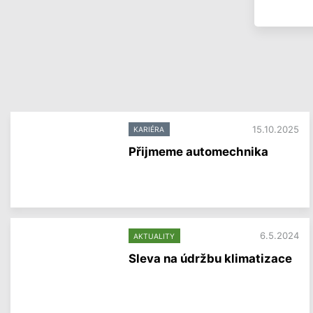
15.10.2025
KARIÉRA
Přijmeme automechnika
V
í
c
e
i
n
6.5.2024
AKTUALITY
f
Sleva na údržbu klimatizace
o
r
V
m
í
a
c
c