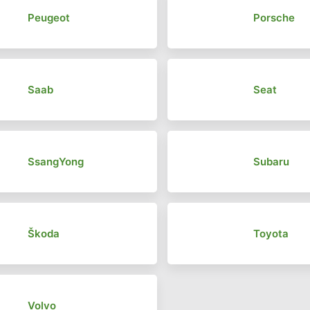
Peugeot
Porsche
Saab
Seat
SsangYong
Subaru
Škoda
Toyota
Volvo