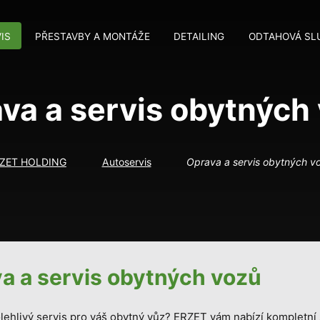
IS
PŘESTAVBY A MONTÁŽE
DETAILING
ODTAHOVÁ SL
va a servis obytných
ZET HOLDING
Autoservis
Oprava a servis obytných v
a a servis obytných vozů
lehlivý servis pro váš obytný vůz? ERZET vám nabízí kompletní s