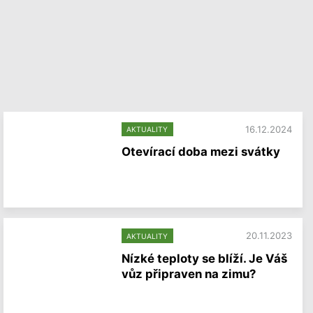
16.12.2024
AKTUALITY
Otevírací doba mezi svátky
V
í
c
e
i
n
20.11.2023
AKTUALITY
f
Nízké teploty se blíží. Je Váš
o
r
vůz připraven na zimu?
m
a
V
c
í