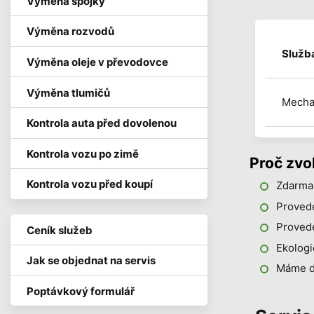
Výměna spojky
Výměna rozvodů
Služb
Výměna oleje v převodovce
Výměna tlumičů
Mechan
Kontrola auta před dovolenou
Kontrola vozu po zimě
Proč zvo
Kontrola vozu před koupí
Zdarma
Provede
Provede
Ceník služeb
Ekologi
Jak se objednat na servis
Máme de
Poptávkový formulář