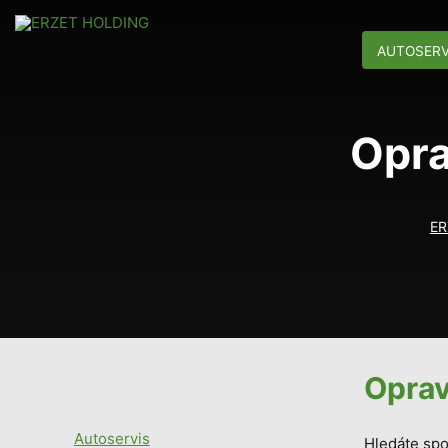
AUTOSERV
Opra
ER
Oprav
Autoservis
Hledáte spo