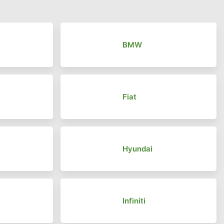
BMW
Fiat
Hyundai
Infiniti