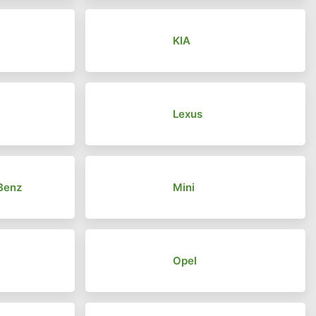
KIA
r
Lexus
Benz
Mini
Opel