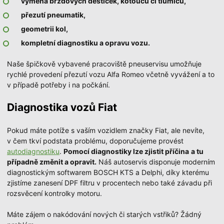
výměna brzdových destiček, kotoučů či tlumičů,
přezutí pneumatik,
geometrii kol,
kompletní diagnostiku a opravu vozu.
Naše špičkově vybavené pracoviště pneuservisu umožňuje
rychlé provedení přezutí vozu Alfa Romeo včetně vyvážení a to
v případě potřeby i na počkání.
Diagnostika vozů Fiat
Pokud máte potíže s vaším vozidlem značky Fiat, ale nevíte,
v čem tkví podstata problému, doporučujeme provést
autodiagnostiku
.
Pomocí diagnostiky lze zjistit příčina
a tu
případně změnit a opravit.
Náš autoservis disponuje moderním
diagnostickým softwarem BOSCH KTS a Delphi, díky kterému
zjistíme zanesení DPF filtru v procentech nebo také závadu při
rozsvěcení kontrolky motoru.
Máte zájem o nakódování nových či starých vstřiků? Žádný