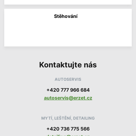
í
i
n
f
Stěhování
o
r
V
m
í
a
c
c
e
í
i
n
f
o
Kontaktujte nás
r
m
a
c
AUTOSERVIS
í
+420 777 966 684
autoservis@erzet.cz
MYTÍ, LEŠTĚNÍ, DETAILING
+420 736 775 566