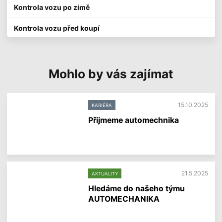
Kontrola vozu po zimě
Kontrola vozu před koupí
Mohlo by vás zajímat
15.10.2025
KARIÉRA
Přijmeme automechnika
V
í
c
e
i
21.5.2025
AKTUALITY
n
f
Hledáme do našeho týmu
o
AUTOMECHANIKA
r
m
V
a