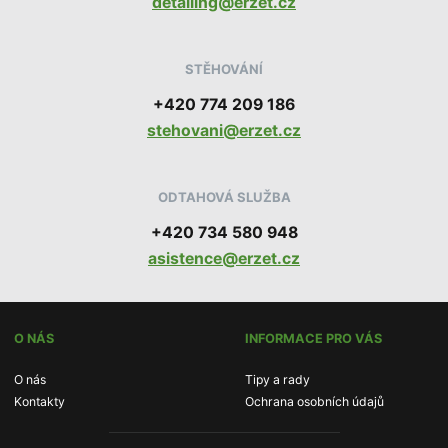
detailing@erzet.cz
STĚHOVÁNÍ
+420 774 209 186
stehovani@erzet.cz
ODTAHOVÁ SLUŽBA
+420 734 580 948
asistence@erzet.cz
O NÁS
INFORMACE PRO VÁS
O nás
Tipy a rady
Kontakty
Ochrana osobních údajů