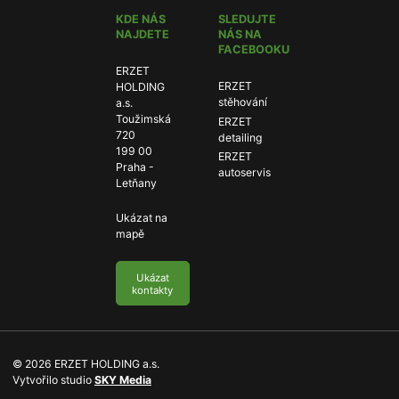
KDE NÁS
SLEDUJTE
NAJDETE
NÁS NA
FACEBOOKU
ERZET
ERZET
ERZET
HOLDING
stěhování:
stěhování
a.s.
Toužimská
ERZET
ERZET
720
detailing:
detailing
199 00
ERZET
ERZET
Praha -
autoservis:
autoservis
Letňany
Ukázat na
mapě
Ukázat
kontakty
© 2026 ERZET HOLDING a.s.
P
Vytvořilo studio
SKY Media
ř