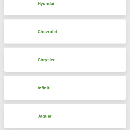
Hyundai
Chevrolet
Chrysler
Infiniti
Jaquar