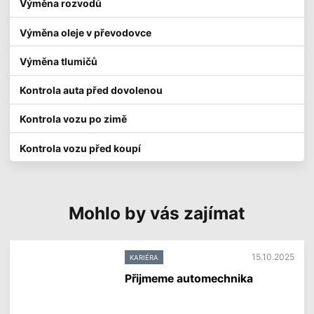
Výměna rozvodů
Výměna oleje v převodovce
Výměna tlumičů
Kontrola auta před dovolenou
Kontrola vozu po zimě
Kontrola vozu před koupí
Mohlo by vás zajímat
15.10.2025
KARIÉRA
Přijmeme automechnika
V
í