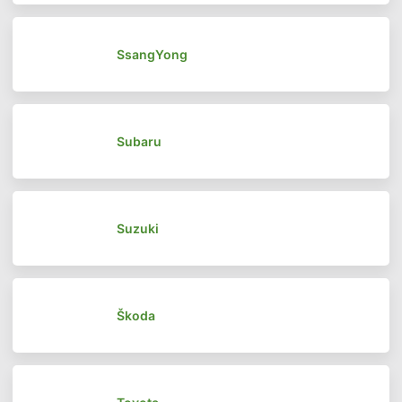
SsangYong
Subaru
Suzuki
Škoda