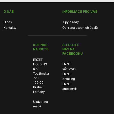
O NÁS
INFORMACE PRO VÁS
O nás
Tipy a rady
Kontakty
Ochrana osobních údajů
KDE NÁS
SLEDUJTE
NAJDETE
NÁS NA
FACEBOOKU
ERZET
ERZET
ERZET
HOLDING
stěhování:
stěhování
a.s.
Toužimská
ERZET
ERZET
720
detailing:
detailing
199 00
ERZET
ERZET
Praha -
autoservis:
autoservis
Letňany
Ukázat na
mapě