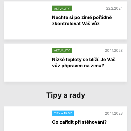
e
í
i
22.2.2024
AKTUALITY
n
f
Nechte si po zimě pořádně
o
zkontrolovat Váš vůz
r
m
V
a
í
c
c
í
e
20.11.2023
AKTUALITY
i
n
Nízké teploty se blíží. Je Váš
f
vůz připraven na zimu?
o
r
V
m
í
a
c
c
e
í
Tipy a rady
i
n
f
o
r
20.11.2023
TIPY A RADY
m
a
Co zařídit při stěhování?
c
í