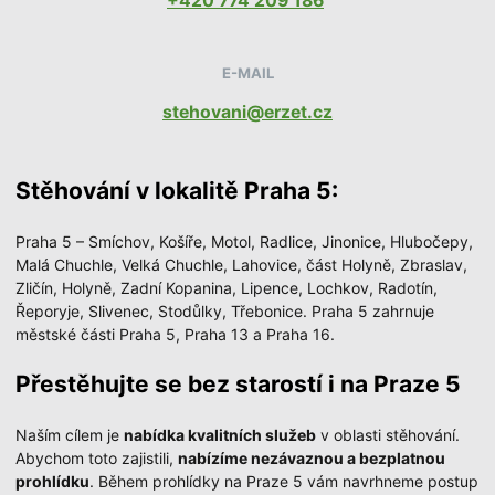
+420 774 209 186
E-MAIL
stehovani@erzet.cz
Stěhování v lokalitě Praha 5:
Praha 5 – Smíchov, Košíře, Motol, Radlice, Jinonice, Hlubočepy,
Malá Chuchle, Velká Chuchle, Lahovice, část Holyně, Zbraslav,
Zličín, Holyně, Zadní Kopanina, Lipence, Lochkov, Radotín,
Řeporyje, Slivenec, Stodůlky, Třebonice. Praha 5 zahrnuje
městské části Praha 5, Praha 13 a Praha 16.
Přestěhujte se bez starostí i na Praze 5
Naším cílem je
nabídka kvalitních služeb
v oblasti stěhování.
Abychom toto zajistili,
nabízíme nezávaznou a bezplatnou
prohlídku
. Během prohlídky na Praze 5 vám navrhneme postup