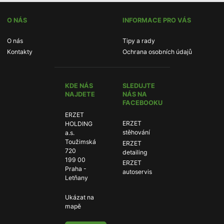
O NÁS
INFORMACE PRO VÁS
O nás
Tipy a rady
Kontakty
Ochrana osobních údajů
KDE NÁS
SLEDUJTE
NAJDETE
NÁS NA
FACEBOOKU
ERZET
ERZET
ERZET
HOLDING
stěhování:
stěhování
a.s.
Toužimská
ERZET
ERZET
720
detailing:
detailing
199 00
ERZET
ERZET
Praha -
autoservis:
autoservis
Letňany
Ukázat na
mapě