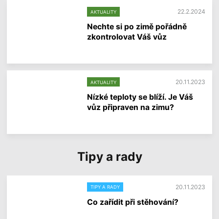
í
i
22.2.2024
AKTUALITY
n
f
Nechte si po zimě pořádně
o
zkontrolovat Váš vůz
r
m
V
a
í
c
c
í
e
20.11.2023
AKTUALITY
i
n
Nízké teploty se blíží. Je Váš
f
vůz připraven na zimu?
o
r
V
m
í
a
c
c
e
í
Tipy a rady
i
n
f
o
r
20.11.2023
TIPY A RADY
m
a
Co zařídit při stěhování?
c
í
V