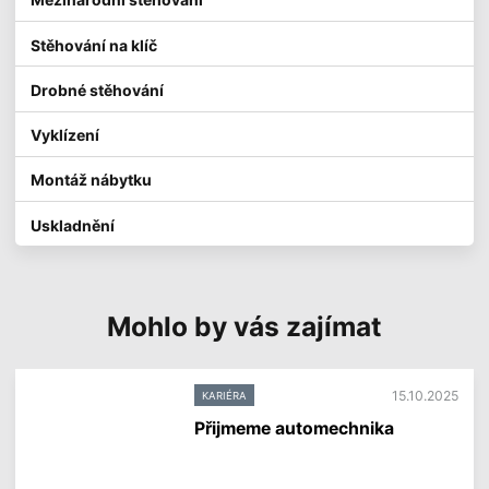
Stěhování na klíč
Drobné stěhování
Vyklízení
Montáž nábytku
Uskladnění
Mohlo by vás zajímat
15.10.2025
KARIÉRA
Přijmeme automechnika
V
í