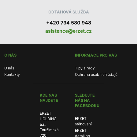
ODTAHOVÁ SLUŽBA
+420 734 580 948
asistence@erzet.cz
O NÁS
INFORMACE PRO VÁS
O nás
Tipy a rady
Kontakty
Ochrana osobních údajů
KDE NÁS
SLEDUJTE
NAJDETE
NÁS NA
FACEBOOKU
ERZET
ERZET
ERZET
HOLDING
stěhování:
stěhování
a.s.
Toužimská
ERZET
ERZET
720
detailing:
detailing