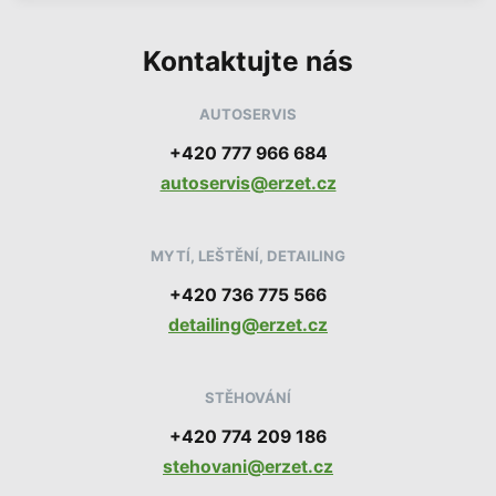
n
f
o
Kontaktujte nás
r
m
a
c
AUTOSERVIS
í
+420 777 966 684
autoservis@erzet.cz
MYTÍ, LEŠTĚNÍ, DETAILING
+420 736 775 566
detailing@erzet.cz
STĚHOVÁNÍ
+420 774 209 186
stehovani@erzet.cz