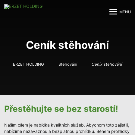
MENU
M
M
Ceník stěhování
ERZET HOLDING
Stěhování
Ceník stěhování
Přestěhujte se bez starostí!
Naším cílem je nabídka kvalitních služeb. Abychom toto zajistili,
nabízíme nezávaznou a bezplatnou prohlídku. Během prohlídky