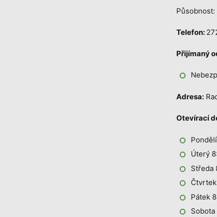
Působnost:
Telefon:
27
Přijímaný 
Nebezp
Adresa:
Rad
Otevírací d
Pondělí
Úterý 8
Středa 
Čtvrtek
Pátek 8
Sobota 