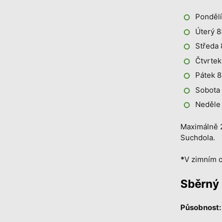
Pondělí
Úterý 8
Středa 
Čtvrtek
Pátek 8
Sobota 
Neděle
Maximálně 2
Suchdola.
*
V zimním o
Sběrný 
Působnost: