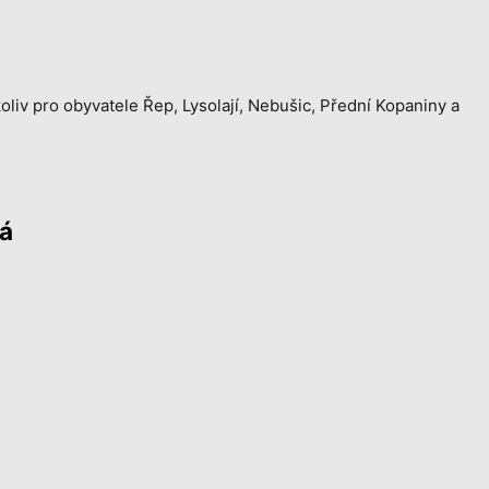
liv pro obyvatele Řep, Lysolají, Nebušic, Přední Kopaniny a
á