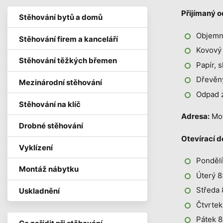
Přijímaný 
Stěhování bytů a domů
Objemný
Stěhování firem a kanceláří
Kovový
Stěhování těžkých břemen
Papír, 
Dřevěn
Mezinárodní stěhování
Odpad 
Stěhování na klíč
Adresa:
Mor
Drobné stěhování
Otevírací d
Vyklízení
Pondělí
Montáž nábytku
Úterý 8
Středa 
Uskladnění
Čtvrtek
Pátek 8