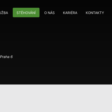
UŽBA
STĚHOVÁNÍ
O NÁS
KARIÉRA
KONTAKTY
M
M
 Praha 6