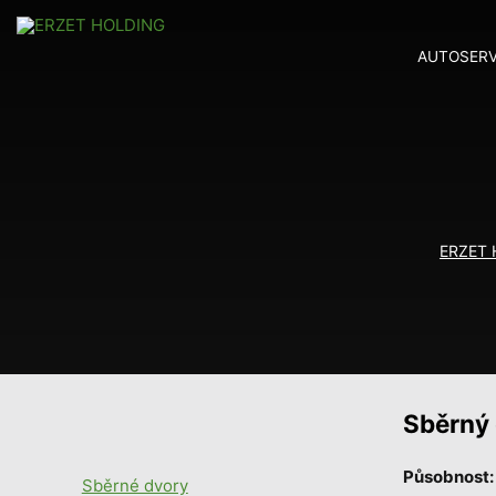
AUTOSERV
ERZET
Sběrný
Působnost:
Sběrné dvory