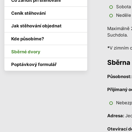
Co zařídit při stěhování
Sobota 
Ceník stěhování
Neděle
Jak stěhování objednat
Maximálně 2
Suchdola.
Kde působíme?
*
V zimním o
Sběrné dvory
Sběrna
Poptávkový formulář
Působnost:
Přijímaný 
Nebezp
Adresa:
Jed
Otevírací d