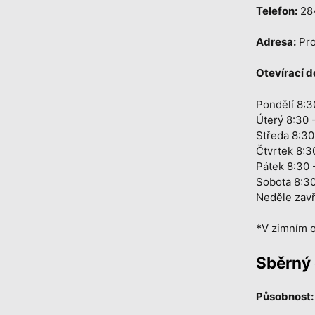
Telefon:
28
Adresa:
Pro
Otevírací d
Pondělí 8:3
Úterý 8:30 
Středa 8:30
Čtvrtek 8:3
Pátek 8:30 
Sobota 8:30
Neděle zav
*
V zimním o
Sběrný 
Působnost: