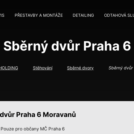
IS
PŘESTAVBY A MONTÁŽE
DETAILING
ODTAHOVÁ SL
Sběrný dvůr Praha 6
 HOLDING
Stěhování
Sběrné dvory
Sběrný dvůr
 dvůr Praha 6 Moravanů
Pouze pro občany MČ Praha 6