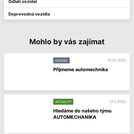
Odtah vozidel
Doprovodná vozidla
Mohlo by vás zajímat
15.10.2025
KARIÉRA
Přijmeme automechnika
V
í
c
e
i
21.5.2025
AKTUALITY
n
f
Hledáme do našeho týmu
o
AUTOMECHANIKA
r
m
V
a
í
c