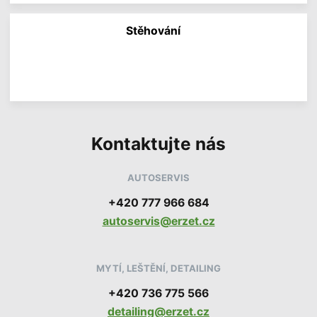
i
n
f
Stěhování
o
r
V
m
í
a
c
c
e
í
i
n
f
o
Kontaktujte nás
r
m
a
c
AUTOSERVIS
í
+420 777 966 684
autoservis@erzet.cz
MYTÍ, LEŠTĚNÍ, DETAILING
+420 736 775 566
detailing@erzet.cz