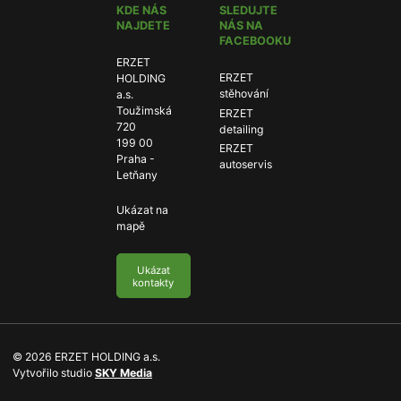
KDE NÁS
SLEDUJTE
NAJDETE
NÁS NA
FACEBOOKU
ERZET
ERZET
ERZET
HOLDING
stěhování:
stěhování
a.s.
Toužimská
ERZET
ERZET
720
detailing:
detailing
199 00
ERZET
ERZET
Praha -
autoservis:
autoservis
Letňany
Ukázat na
mapě
Ukázat
kontakty
© 2026 ERZET HOLDING a.s.
P
Vytvořilo studio
SKY Media
ř
e